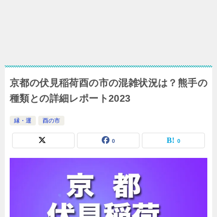
京都の伏見稲荷酉の市の混雑状況は？熊手の
種類との詳細レポート2023
縁・運
酉の市
0
0