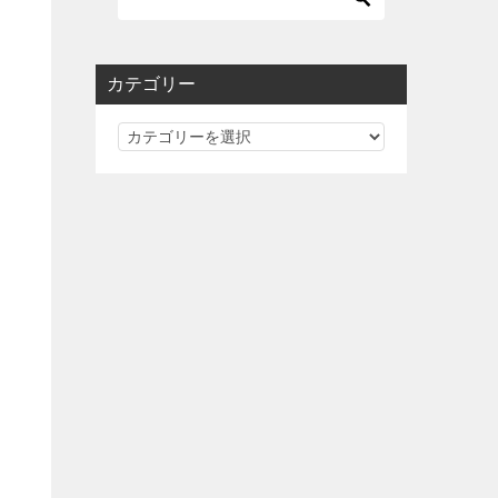
カテゴリー
カ
テ
ゴ
リ
ー