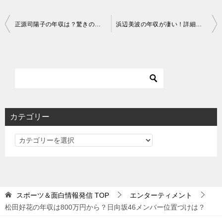
投
正源司陽子の年収は？驚きの事実とその背景
浜辺美波の年収が凄い！詳細と収入源を徹底解説【2026年最新情報】
稿
ナ
ビ
ゲ
ー
シ
カテゴリー
ョ
カ
ン
テ
ゴ
リ
ー
スポーツ＆面白情報発信
TOP
エンターティメント
松田好花の年収は800万円から？日向坂46メンバー位置づけは？