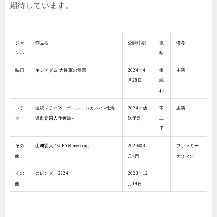
期待しています。
ジャ
作品名
公開時期
役
備考
ンル
柄
映画
キングダム 大将軍の帰還
2024年4
楊
主演
月28日
端
和
ドラ
連続ドラマW「ゴールデンカムイ–北海
2024年放
不
主演
マ
道刺青囚人争奪編–」
送予定
二
子
その
山﨑賢人 1st FAN meeting
2024年3
–
ファンミー
他
月4日
ティング
その
カレンダー2024
2023年12
他
月19日